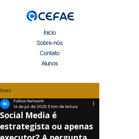
Ínicio
Sobre-nós
Contato
Alunos
Post
Follow Network
14 de jul. de 2025
3 min de leitura
Social Media é
estrategista ou apenas
executor? A pergunta