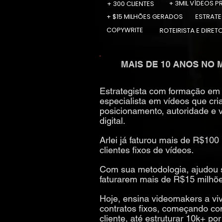
+ 3MIL VÍDEOS 
+ 300 CLIENTES
+ $15 MILHÕES GERADOS
ESTRATE
COPYWRITE
ROTEIRISTA E DIRET
MAIS DE 10 ANOS NO
Estrategista com formação em 
especialista em vídeos que cr
posicionamento, autoridade e 
digital.
Arlei já faturou mais de R$100
clientes fixos de vídeos.
Com sua metodologia, ajudou s
faturarem mais de R$15 milhõe
Hoje, ensina videomakers a vi
contratos fixos, começando co
cliente, até estruturar 10k+ p