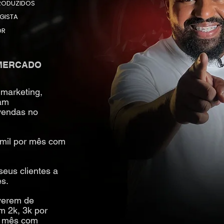
PRODUZIDOS
GISTA
OR
 MERCADO
marketing,
iam
vendas no
 mil por mês com
eus clientes a
s.
verem de
m 2k, 3k por
or mês com