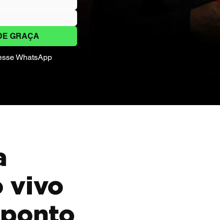
DE GRAÇA
 nesse WhatsApp
a
o vivo
 ponto