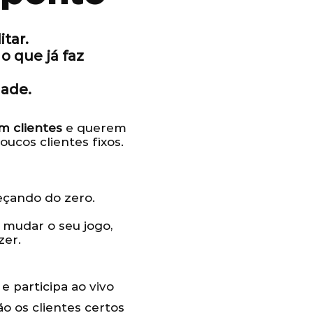
itar.
o que já faz
dade.
êm clientes
e querem
ucos clientes fixos.
çando do zero.
 mudar o seu jogo,
zer.
 e participa ao vivo
o os clientes certos