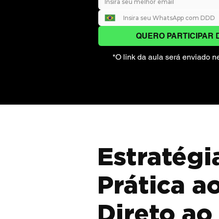
QUERO PARTICIPAR 
*O link da aula será enviado
Estratégi
Prática a
Direto ao