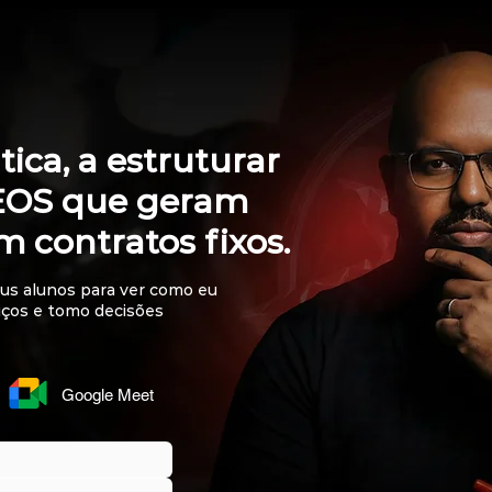
ica, a estruturar
DEOS que geram
m contratos fixos.
us alunos para ver como eu
viços e tomo decisões
Google Meet