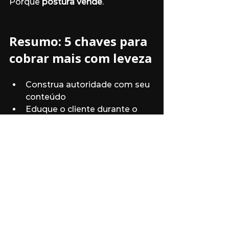
Porque 
postura vende
.
Resumo: 5 chaves para 
cobrar mais com leveza
Construa autoridade com seu 
conteúdo
Eduque o cliente durante o 
processo
Mostre os ganhos antes do 
preço
Tenha uma proposta bem 
escrita e explicada
Seja humano, claro e firme na 
sua comunicação
Quer aprender a 