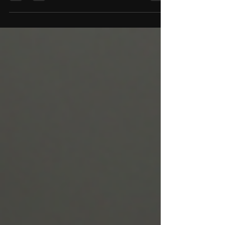
sabe mais pra frente…” Essa é a desculpa
mais dita por quem sonha em mudar de vida
— e também...